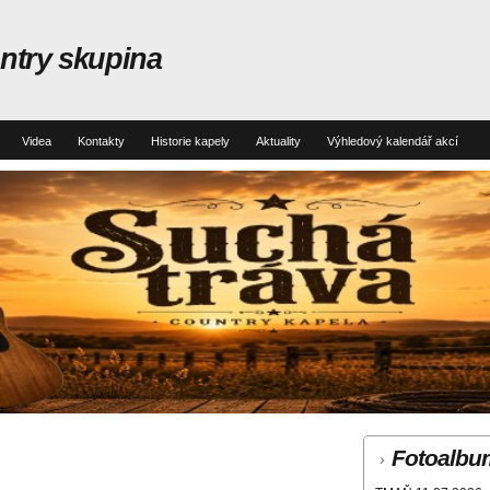
untry skupina
Videa
Kontakty
Historie kapely
Aktuality
Výhledový kalendář akcí
Fotoalbu