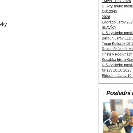
TMAŇ 11.07.2026
U Skryjského most
OS12345
2026
Edorádo Jarov 202
vky
SLAVÍKY
U Skryjského most
Beroun Jarov ELD
Tmaň Kulturák 16.
Rekreační areál M
Hřiště v Podluhách
Kocábka bistro Ko
U Skryjského most
Milavy 10.10.2023
Eldorádo Jarov 10
Poslední 