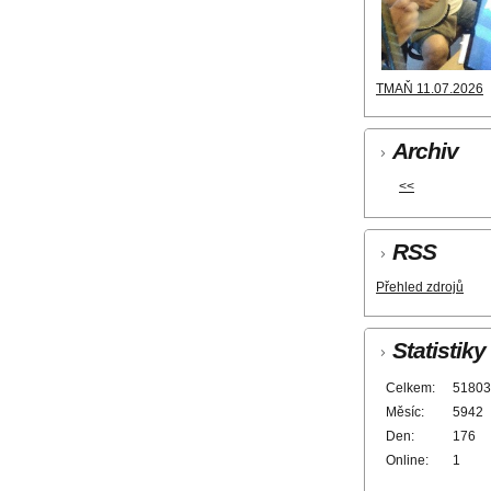
TMAŇ 11.07.2026
Archiv
<<
RSS
Přehled zdrojů
Statistiky
Celkem:
51803
Měsíc:
5942
Den:
176
Online:
1