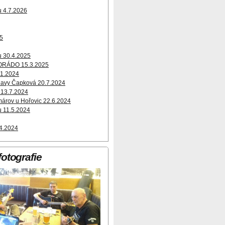
u 4.7.2026
5
u 30.4.2025
ORÁDO 15.3.2025
11.2024
ilavy Čapková 20.7.2024
 13.7.2024
márov u Hořovic 22.6.2024
u 11.5.2024
.4.2024
fotografie