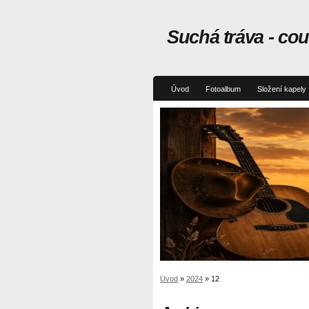
Suchá tráva - co
Úvod
Fotoalbum
Složení kapely
Úvod
»
2024
»
12