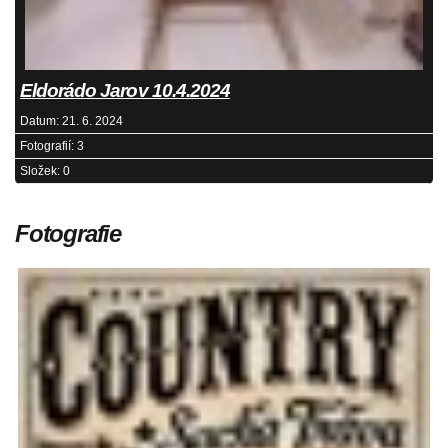
Eldorádo Jarov 10.4.2024
Datum:
21. 6. 2024
Fotografií:
3
Složek:
0
Fotografie