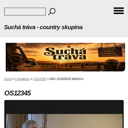
Suchá tráva - country skupina
Úvod
»
Fotoalbum
»
OS12345
»
IMG-20260629-WA0014
OS12345
IMG-20260629-WA0014