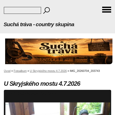
Suchá tráva - country skupina
Úvod
»
Fotoalbum
»
U Skryjského mostu 4.7.2026
»
IMG_20260704_203743
U Skryjského mostu 4.7.2026
IMG_20260704_203743